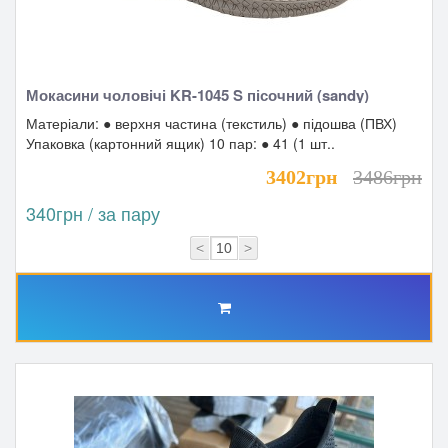
Мокасини чоловічі KR-1045 S пісочний (sandy)
Матеріали: ● верхня частина (текстиль) ● підошва (ПВХ)
Упаковка (картонний ящик) 10 пар: ● 41 (1 шт..
3402грн
3486грн
340грн / за пару
<
>