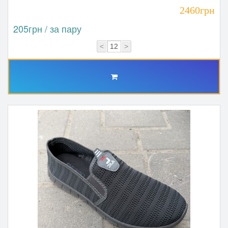
2460грн
205грн / за пару
<
>