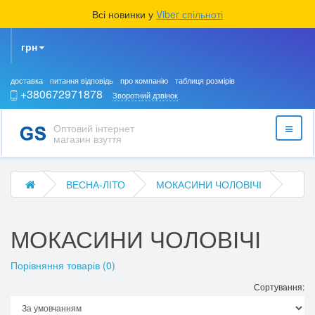
Всі новинки у
Viber спільноті
грн
доставка
питання відповідь
про компанію
таблиця розмірів
+380672971878
Зворотний дзвінок
Оптовий інтернет
магазин взуття
ВЕСНА-ЛІТО
МОКАСИНИ ЧОЛОВІЧІ
МОКАСИНИ ЧОЛОВІЧІ
Порівняння товарів (0)
Сортування: