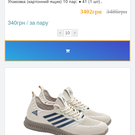
Упаковка (картонний ящик) 10 пар: ● 41 (1 шт)..
3402грн
3486грн
340грн / за пару
<
>