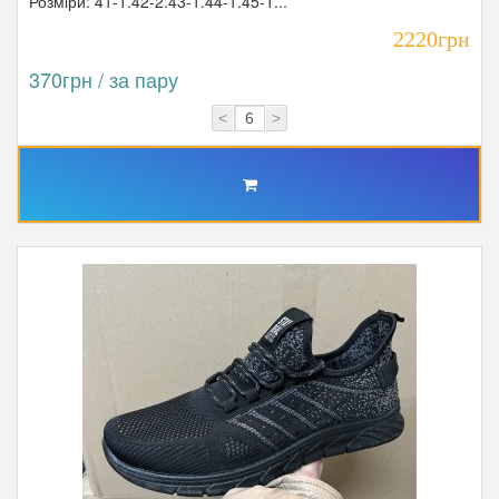
Розміри: 41-1.42-2.43-1.44-1.45-1...
2220грн
370грн / за пару
<
>