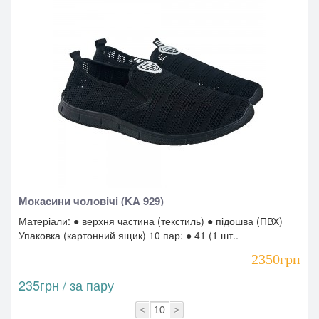
Мокасини чоловічі (KA 929)
Матеріали: ● верхня частина (текстиль) ● підошва (ПВХ)
Упаковка (картонний ящик) 10 пар: ● 41 (1 шт..
2350грн
235грн / за пару
<
>