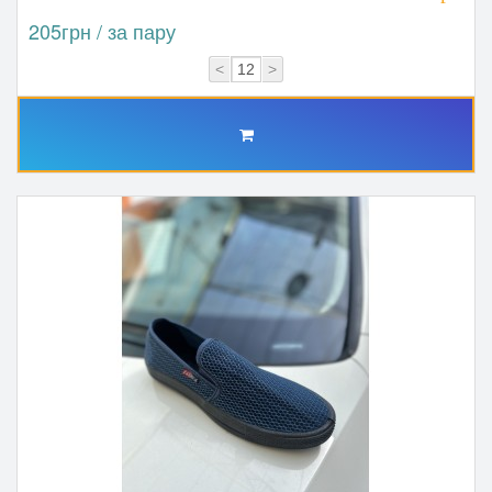
205грн / за пару
<
>