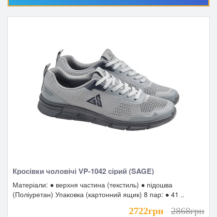
Кросівки чоловічі VP-1042 сірий (SAGE)
Матеріали: ● верхня частина (текстиль) ● підошва
(Поліуретан) Упаковка (картонний ящик) 8 пар: ● 41 ..
2722грн
2868грн