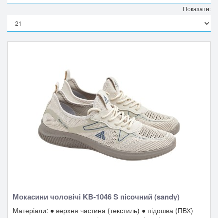
Показати:
Мокасини чоловічі KB-1046 S пісочний (sandy)
Матеріали: ● верхня частина (текстиль) ● підошва (ПВХ)