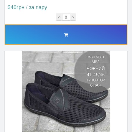
340грн / за пару
<
>