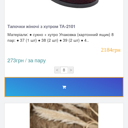
Тапочки жіночі з хутром ТА-2101
Матеріали: ● сукно + хутро Упаковка (картонний ящик) 8
пар: ● 37 (1 шт) ● 38 (2 шт) ● 39 (2 шт) ● 4..
2184грн
273грн / за пару
<
>