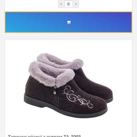
<
>
Тапочки жіночі з хутром ТА-2203