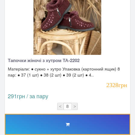
Тапочки жіночі з хутром ТА-2202
Матеріали: ● сукно + хутро Упаковка (картонний ящик) 8
пар: ● 37 (1 шт) ● 38 (2 шт) ● 39 (2 шт) ● 4..
2328грн
291грн / за пару
<
>