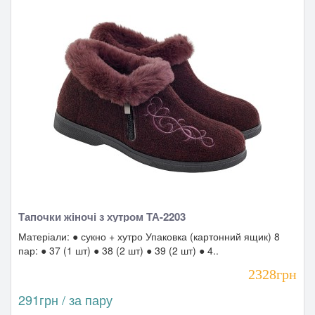
Тапочки жіночі з хутром ТА-2203
Матеріали: ● сукно + хутро Упаковка (картонний ящик) 8
пар: ● 37 (1 шт) ● 38 (2 шт) ● 39 (2 шт) ● 4..
2328грн
291грн / за пару