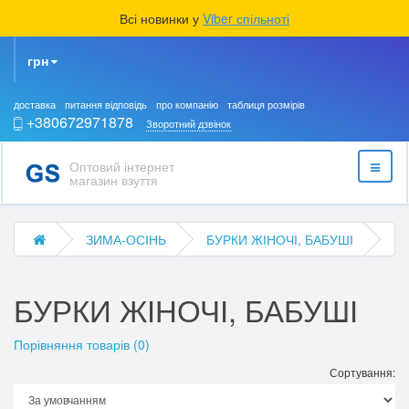
Всі новинки у
Viber спільноті
грн
доставка
питання відповідь
про компанію
таблиця розмірів
+380672971878
Зворотний дзвінок
Оптовий інтернет
магазин взуття
ЗИМА-ОСІНЬ
БУРКИ ЖІНОЧІ, БАБУШІ
БУРКИ ЖІНОЧІ, БАБУШІ
Порівняння товарів (0)
Сортування: