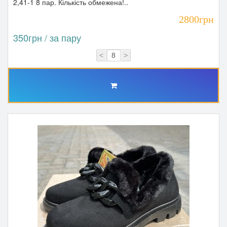
2,41-1 8 пар. Кількість обмежена!..
2800грн
350грн / за пару
<
>