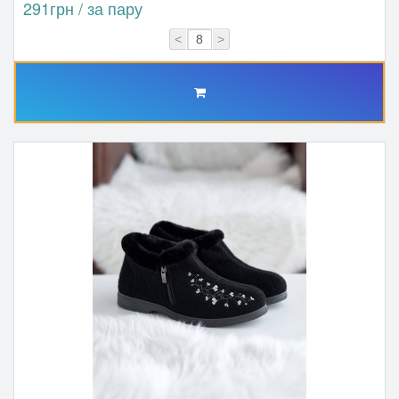
291грн / за пару
<
>