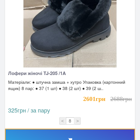
Лофери жіночі TJ-205 /1A
Матеріали: ● штучна замша + хутро Упаковка (картонний
ящик) 8 пар: ● 37 (1 шт) ● 38 (2 шт) ● 39 (2 ш..
2601грн
2688грн
325грн / за пару
<
>