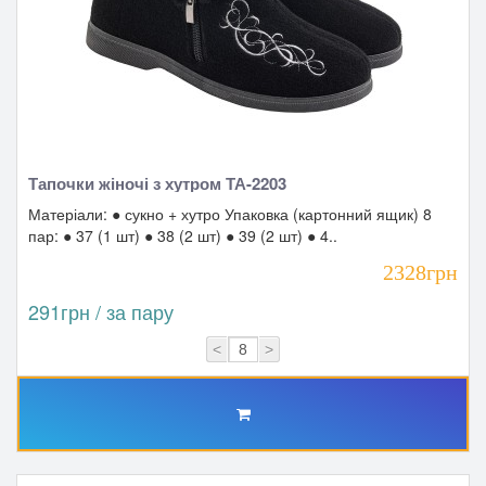
Тапочки жіночі з хутром ТА-2203
Матеріали: ● сукно + хутро Упаковка (картонний ящик) 8
пар: ● 37 (1 шт) ● 38 (2 шт) ● 39 (2 шт) ● 4..
2328грн
291грн / за пару
<
>