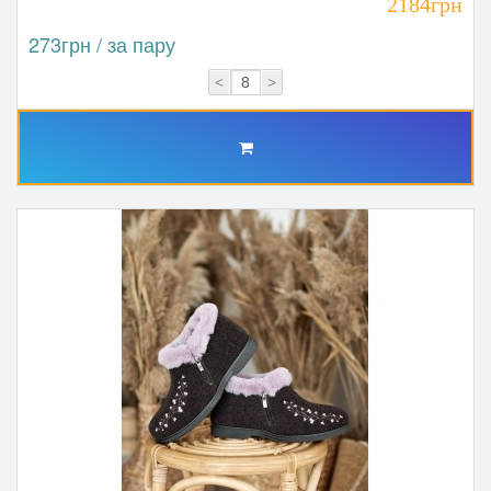
2184грн
273грн / за пару
<
>