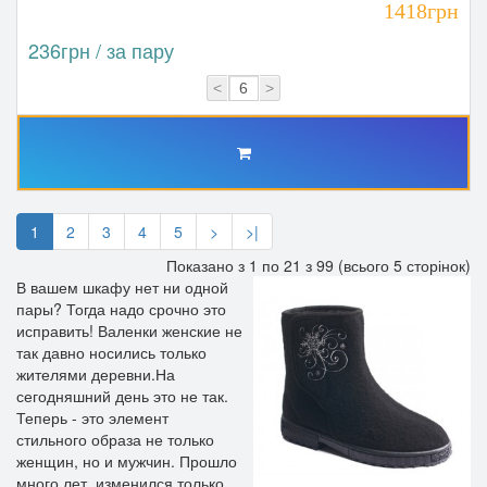
1418грн
236грн / за пару
<
>
1
2
3
4
5
>
>|
Показано з 1 по 21 з 99 (всього 5 сторінок)
В вашем шкафу нет ни одной
пары? Тогда надо срочно это
исправить! Валенки женские не
так давно носились только
жителями деревни.На
сегодняшний день это не так.
Теперь - это элемент
стильного образа не только
женщин, но и мужчин. Прошло
много лет, изменился только