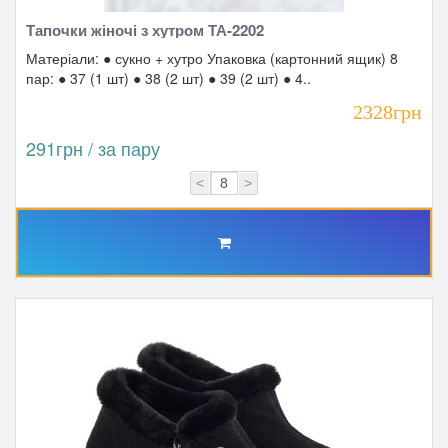
Тапочки жіночі з хутром ТА-2202
Матеріали: ● сукно + хутро Упаковка (картонний ящик) 8
пар: ● 37 (1 шт) ● 38 (2 шт) ● 39 (2 шт) ● 4..
2328грн
291грн / за пару
<
>