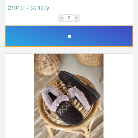
210грн / за пару
<
>