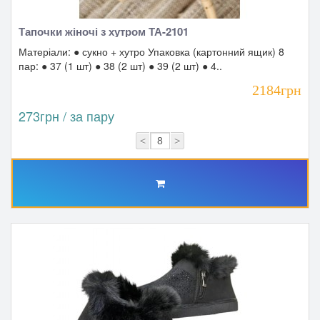
Тапочки жіночі з хутром ТА-2101
Матеріали: ● сукно + хутро Упаковка (картонний ящик) 8
пар: ● 37 (1 шт) ● 38 (2 шт) ● 39 (2 шт) ● 4..
2184грн
273грн / за пару
<
>