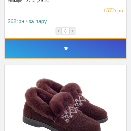
Розміри - 37-41,39-2..
1572грн
262грн / за пару
<
>