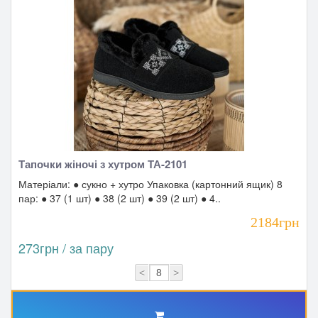
Тапочки жіночі з хутром ТА-2101
Матеріали: ● сукно + хутро Упаковка (картонний ящик) 8
пар: ● 37 (1 шт) ● 38 (2 шт) ● 39 (2 шт) ● 4..
2184грн
273грн / за пару
<
>