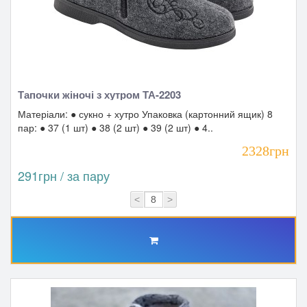
Тапочки жіночі з хутром ТА-2203
Матеріали: ● сукно + хутро Упаковка (картонний ящик) 8
пар: ● 37 (1 шт) ● 38 (2 шт) ● 39 (2 шт) ● 4..
2328грн
291грн / за пару
<
>