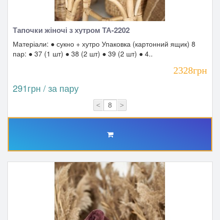
Тапочки жіночі з хутром ТА-2202
Матеріали: ● сукно + хутро Упаковка (картонний ящик) 8
пар: ● 37 (1 шт) ● 38 (2 шт) ● 39 (2 шт) ● 4..
2328грн
291грн / за пару
<
>