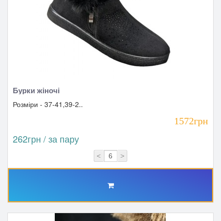
Бурки жіночі
Розміри - 37-41,39-2..
1572грн
262грн / за пару
<
>