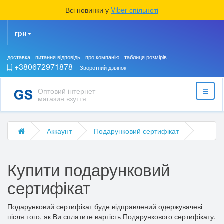
Всі новинки у
Viber спільноті
грн
доставка
питання відповідь
про компанію
таблиця розмірів
+380672971878
Зворотний дзвінок
Оптовий інтернет
магазин взуття
Аккаунт
Подарунковий сертифікат
Купити подарунковий
сертифікат
Подарунковий сертифікат буде відправлений одержувачеві
після того, як Ви сплатите вартість Подарункового сертифікату.