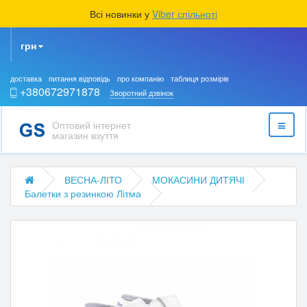
Всі новинки у
Viber спільноті
грн
доставка
питання відповідь
про компанію
таблиця розмірів
+380672971878
Зворотний дзвінок
Оптовий інтернет
магазин взуття
ВЕСНА-ЛІТО
МОКАСИНИ ДИТЯЧІ
Балетки з резинкою Літма