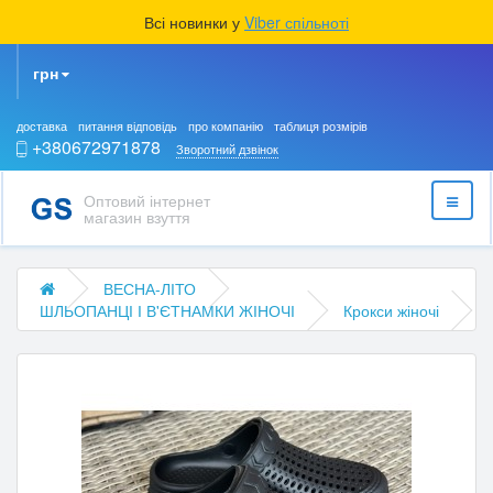
Всі новинки у
Viber спільноті
грн
доставка
питання відповідь
про компанію
таблиця розмірів
+380672971878
Зворотний дзвінок
Оптовий інтернет
магазин взуття
ВЕСНА-ЛІТО
ШЛЬОПАНЦІ І В'ЄТНАМКИ ЖІНОЧІ
Крокси жіночі