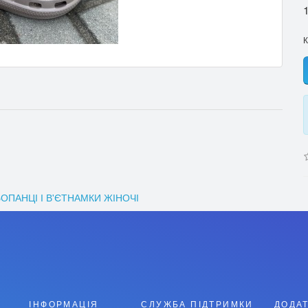
К
ОПАНЦІ І В'ЄТНАМКИ ЖІНОЧІ
ІНФОРМАЦІЯ
СЛУЖБА ПІДТРИМКИ
ДОДА