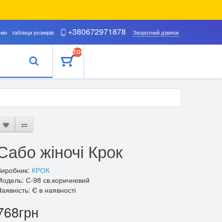
+380672971878
нію
таблиця розмірів
Зворотний дзвінок
ТОВАРІВ
0
(0ГРН)
Сабо жіночі Крок
Виробник:
КРОК
одель: С-98 св.коричневий
аявність: Є в наявності
768грн