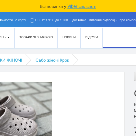
Всі новинки у
Viber спільноті
Показати на карті
Пн-Пт з 9:00 до 19:00
доставка
питання відповідь
про компа
СІНЬ
ТОВАРИ ЗІ ЗНИЖКОЮ
НОВИНИ
ВІДГУКИ
КИ ЖІНОЧІ
Сабо жіночі Крок
М
Н