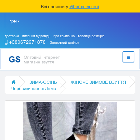
Всі новинки у
Viber спільноті
грн
доставка
питання відповідь
про компанію
таблиця розмірів
+380672971878
Зворотний дзвінок
Оптовий інтернет
магазин взуття
ЗИМА-ОСІНЬ
ЖІНОЧЕ ЗИМОВЕ ВЗУТТЯ
Черевики жіночі Літма