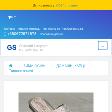
Всі новинки у
Viber спільноті
грн
доставка
питання відповідь
про компанію
таблиця розмірів
+380672971878
Зворотний дзвінок
Оптовий інтернет
магазин взуття
ЗИМА-ОСІНЬ
ДОМАШНІ КАПЦІ
Тапочки жіночі