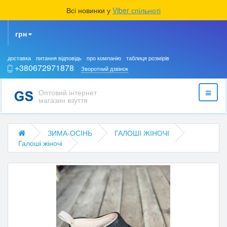
Всі новинки у
Viber спільноті
грн
доставка
питання відповідь
про компанію
таблиця розмірів
+380672971878
Зворотний дзвінок
Оптовий інтернет
магазин взуття
ЗИМА-ОСІНЬ
ГАЛОШІ ЖІНОЧІ
Галоші жіночі